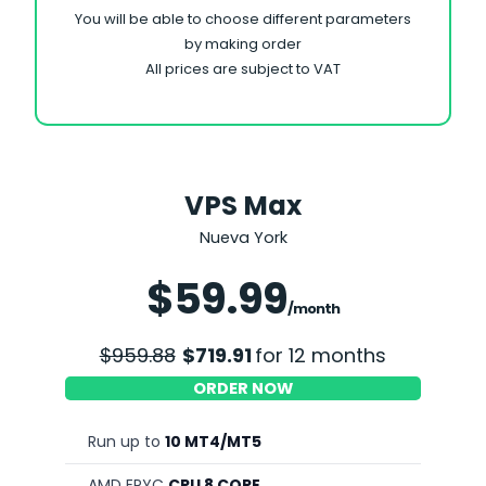
You will be able to choose different parameters
by making order
All prices are subject to VAT
VPS Max
Nueva York
Save 25%
$59.99
/month
$959.88
$719.91
for 12 months
ORDER NOW
Run up to
10 MT4/MT5
AMD EPYC
CPU 8 CORE