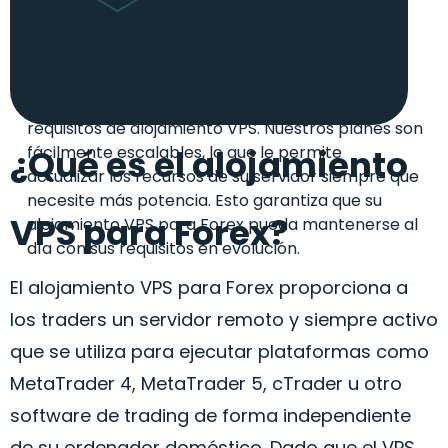
RECURSOS ESCALABLES
A medida que crecen sus necesidades de
negociación de divisas, también lo hacen sus
requisitos de alojamiento VPS. Nuestros planes son
fácilmente escalables, lo que le permite
¿Qué es el alojamiento
actualizar los recursos de su servidor siempre que
necesite más potencia. Esto garantiza que su
VPS para Forex?
alojamiento VPS para
Forex
pueda mantenerse al
día con sus requisitos en evolución.
El alojamiento VPS para
Forex
proporciona a
los traders un servidor remoto y siempre activo
que se utiliza para ejecutar plataformas como
MetaTrader 4, MetaTrader 5,
cTrader
u otro
software de trading de forma independiente
de su ordenador doméstico. Dado que el VPS