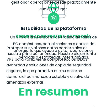
gestionar operaciones desde prácticamente
cualquier lugar.
Estabilidad de la plataforma
SEGURIDAD DE PRIMERA CATEGORÍA
Un VPS aísla su entorno de trading de fallos de
PC domésticos, actualizaciones o cortes de
Proteger sus valiosos datos comerciales es
energía, lo que ayuda a evitar operaciones
nuestra principal prioridad. Nuestro alojamiento
perdidas o estrategias interrumpidas.
VPS para
Forex
viene con protección DDoS
avanzada y soluciones de copia de seguridad
seguras, lo que garantiza que su entorno
comercial permanezca estable y a salvo de
amenazas externas.
En resumen