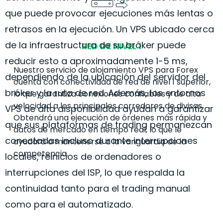
que puede provocar ejecuciones más lentas o
retrasos en la ejecución. Un VPS ubicado cerca
de la infraestructura de su bróker puede
RED DE NIVEL 1
reducir esto a aproximadamente 1-5 ms,
Nuestro servicio de alojamiento VPS para
Forex
dependiendo de la ubicación del servidor del
cuenta con conectividad de red de nivel 1 superior,
bróker y la ruta de red. Además, los entornos
lo que garantiza conexiones confiables y de alta
velocidad a los principales corredores de divisas.
VPS de alta disponibilidad ayudan a garantizar
Obtendrá una ejecución de órdenes más rápida y
que sus plataformas de trading permanezcan
datos de mercado en tiempo real, lo que le
conectadas incluso durante interrupciones
ayudará a mantenerse a la vanguardia de la
competencia.
locales, reinicios de ordenadores o
interrupciones del ISP, lo que respalda la
continuidad tanto para el trading manual
como para el automatizado.