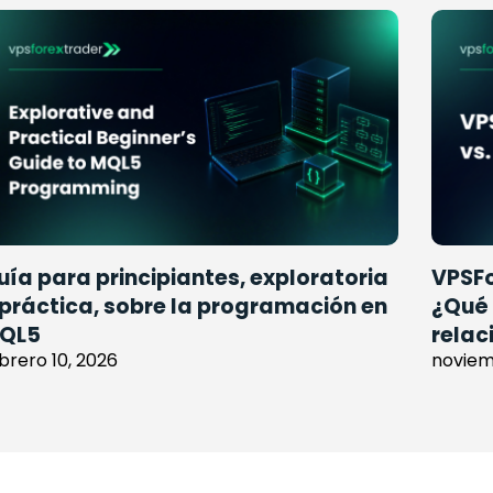
uía para principiantes, exploratoria
VPSFo
 práctica, sobre la programación en
¿Qué 
QL5
relac
brero 10, 2026
noviem