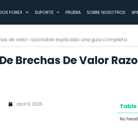
DOS FOREX
SUPORTE
PRUEBA
SOBRE NOSOTROS
AF
has de valor razonable explicada: una guía completa
 De Brechas De Valor Raz
abril 9, 2026
Table
No headi