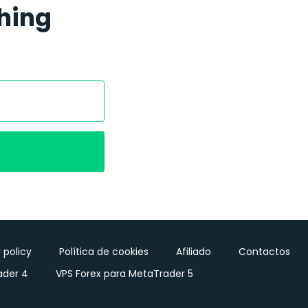
thing
 policy
Política de cookies
Afiliado
Contactos
ader 4
VPS Forex para MetaTrader 5