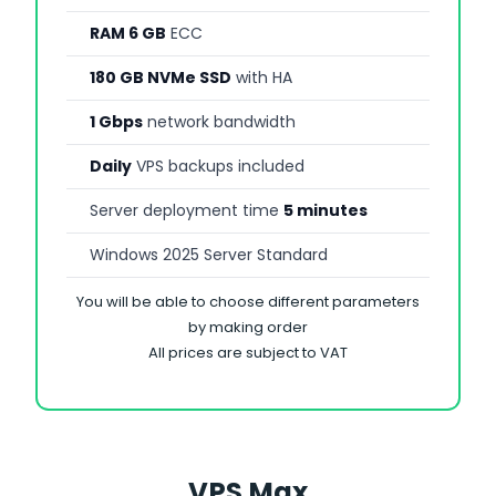
RAM 6 GB
ECC
180 GB NVMe SSD
with HA
1 Gbps
network bandwidth
Daily
VPS backups included
Server deployment time
5 minutes
Windows 2025 Server Standard
You will be able to choose different parameters
by making order
All prices are subject to VAT
VPS Max