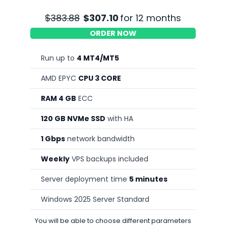
$383.88
$307.10
for 12 months
ORDER NOW
Run up to
4 MT4/MT5
AMD EPYC
CPU 3 CORE
RAM 4 GB
ECC
120 GB NVMe SSD
with HA
1 Gbps
network bandwidth
Weekly
VPS backups included
Server deployment time
5 minutes
Windows 2025 Server Standard
You will be able to choose different parameters