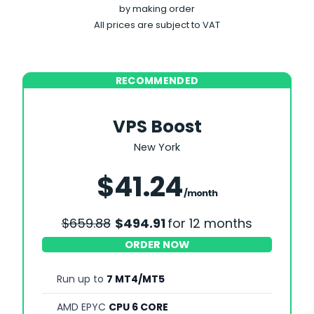
by making order
All prices are subject to VAT
RECOMMENDED
VPS Boost
New York
Save 25%
$41.24
/month
$659.88
$494.91
for 12 months
ORDER NOW
Run up to
7 MT4/MT5
AMD EPYC
CPU 6 CORE