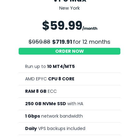
New York
Save 25%
$59.99
/month
$959.88
$719.91
for 12 months
ORDER NOW
Run up to
10 MT4/MT5
AMD EPYC
CPU 8 CORE
RAM 8 GB
ECC
250 GB NVMe SSD
with HA
1 Gbps
network bandwidth
Daily
VPS backups included