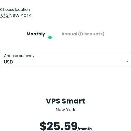
Choose location
Pricing
🇺🇸
New York
Forex
VPS Hosting Plans
Monthly
Annual (Discounts)
Choose currency
USD
VPS Smart
New York
Save 20%
$25.59
/month